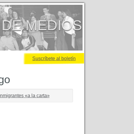
 DE MEDIOS
Suscríbete al boletín
igo
inmigrantes «a la carta»