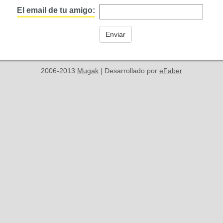
El email de tu amigo:
2006-2013
Mugak
| Desarrollado por
eFaber