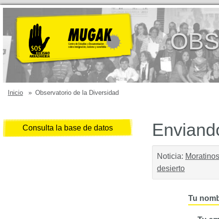
OBS
Inicio
»
Observatorio de la Diversidad
Enviando
Consulta la base de datos
Noticia:
Moratinos
desierto
Tu nomb