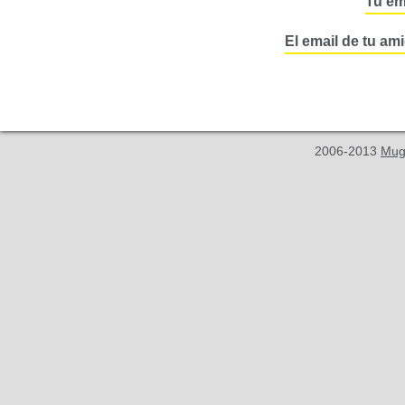
Tu em
El email de tu am
2006-2013
Mug