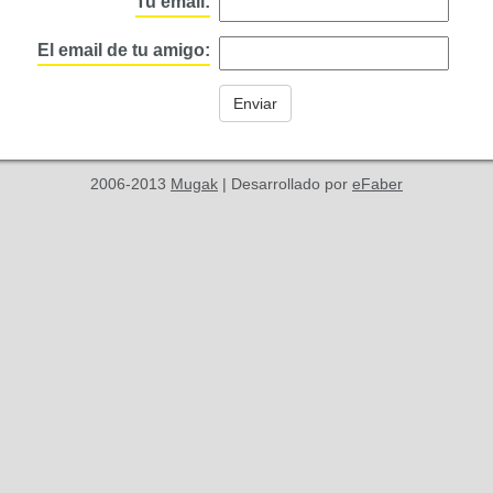
Tu email:
El email de tu amigo:
2006-2013
Mugak
| Desarrollado por
eFaber