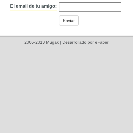
El email de tu amigo:
2006-2013
Mugak
| Desarrollado por
eFaber