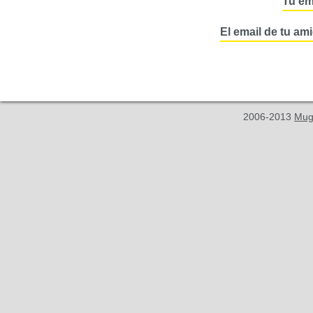
Tu em
El email de tu am
2006-2013
Mug