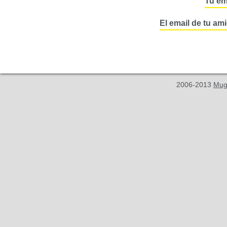
Tu em
El email de tu am
2006-2013
Mug