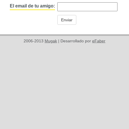
El email de tu amigo:
2006-2013
Mugak
| Desarrollado por
eFaber