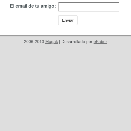
El email de tu amigo:
2006-2013
Mugak
| Desarrollado por
eFaber