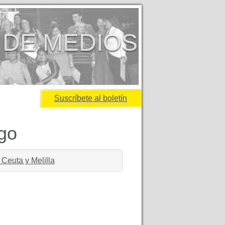
 DE MEDIOS
Suscríbete al boletín
igo
n Ceuta y Melilla