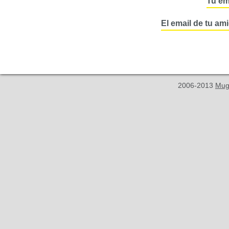
Tu em
El email de tu am
2006-2013
Mug