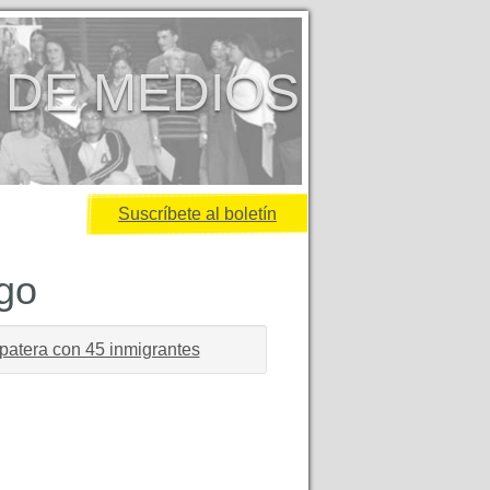
 DE MEDIOS
Suscríbete al boletín
igo
a patera con 45 inmigrantes