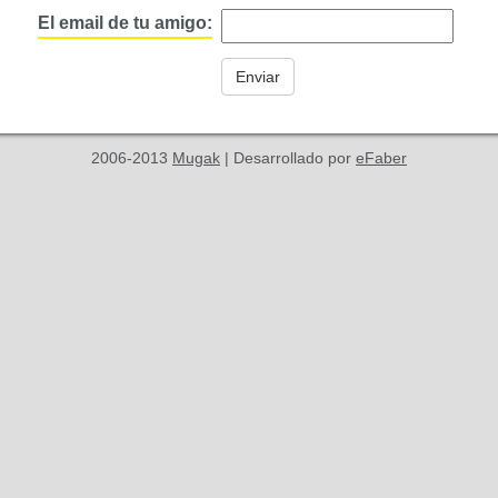
El email de tu amigo:
2006-2013
Mugak
| Desarrollado por
eFaber