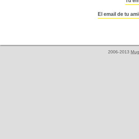
Tu em
El email de tu am
2006-2013
Mug