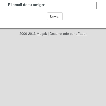
El email de tu amigo:
2006-2013
Mugak
| Desarrollado por
eFaber