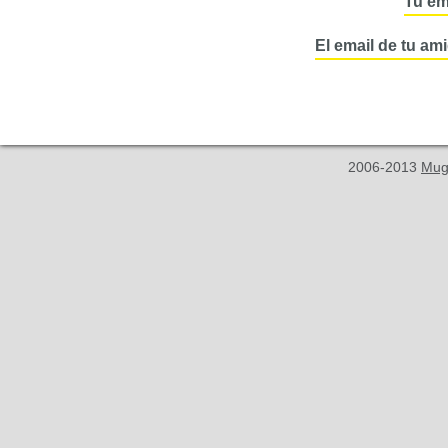
Tu em
El email de tu am
2006-2013
Mug