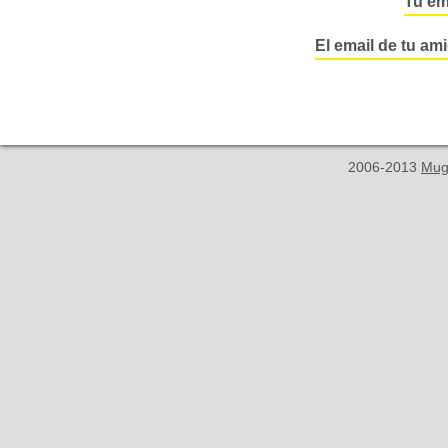
Tu em
El email de tu am
2006-2013
Mug