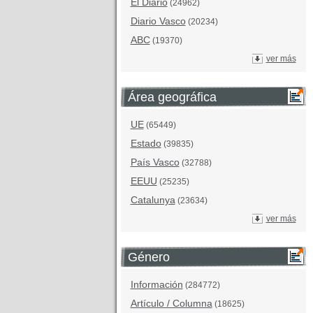
El Diario
(24962)
Diario Vasco
(20234)
ABC
(19370)
ver más
Área geográfica
UE
(65449)
Estado
(39835)
País Vasco
(32788)
EEUU
(25235)
Catalunya
(23634)
ver más
Género
Información
(284772)
Artículo / Columna
(18625)