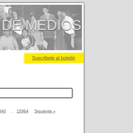
 DE MEDIOS
Suscríbete al boletín
840
...
15964
Siguiente »