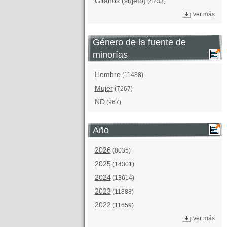
Gitanos (sujeto)
(4233)
ver más
Género de la fuente de
minorías
Hombre
(11488)
Mujer
(7267)
ND
(967)
Año
2026
(8035)
2025
(14301)
2024
(13614)
2023
(11888)
2022
(11659)
ver más