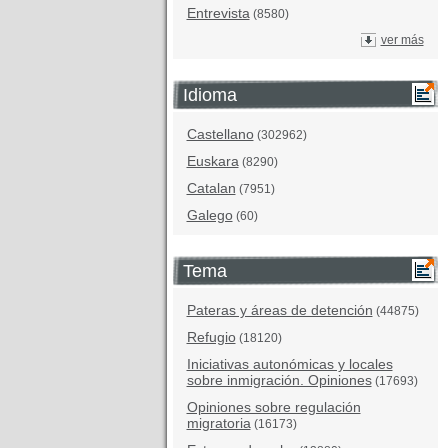
Entrevista
(8580)
ver más
Idioma
Castellano
(302962)
Euskara
(8290)
Catalan
(7951)
Galego
(60)
Tema
Pateras y áreas de detención
(44875)
Refugio
(18120)
Iniciativas autonómicas y locales
sobre inmigración. Opiniones
(17693)
Opiniones sobre regulación
migratoria
(16173)