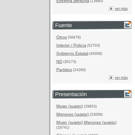
Extrema derecha
(13880)
ver más
Fuente
Otros
(56679)
Interior / Policía
(52703)
Gobierno Estatal
(45008)
ND
(30173)
Partidos
(24260)
ver más
Presentación
Mujer (sujeto)
(29853)
Menores (sujeto)
(23008)
Mujer (sujeto);Menores (sujeto)
(18741)