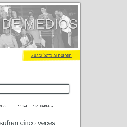
 DE MEDIOS
Suscríbete al boletín
808
...
15964
Siguiente »
sufren cinco veces