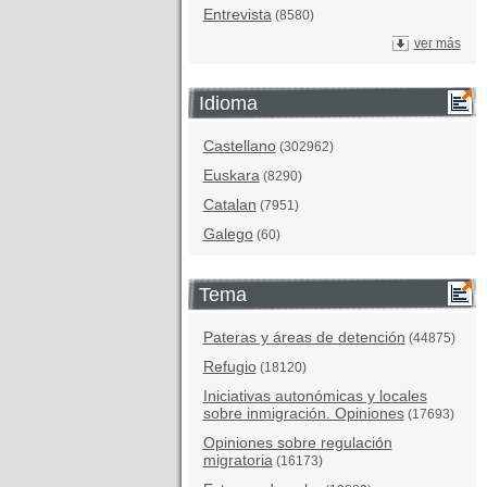
Entrevista
(8580)
ver más
Idioma
Castellano
(302962)
Euskara
(8290)
Catalan
(7951)
Galego
(60)
Tema
Pateras y áreas de detención
(44875)
Refugio
(18120)
Iniciativas autonómicas y locales
sobre inmigración. Opiniones
(17693)
Opiniones sobre regulación
migratoria
(16173)