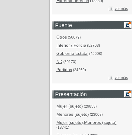
Extrema derecha
(13880)
ver más
Fuente
Otros
(56679)
Interior / Policía
(52703)
Gobierno Estatal
(45008)
ND
(30173)
Partidos
(24260)
ver más
Presentación
Mujer (sujeto)
(29853)
Menores (sujeto)
(23008)
Mujer (sujeto);Menores (sujeto)
(18741)