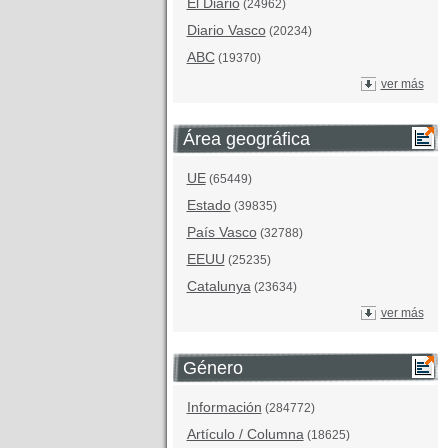
El Diario
(24962)
Diario Vasco
(20234)
ABC
(19370)
ver más
Área geográfica
UE
(65449)
Estado
(39835)
País Vasco
(32788)
EEUU
(25235)
Catalunya
(23634)
ver más
Género
Información
(284772)
Artículo / Columna
(18625)