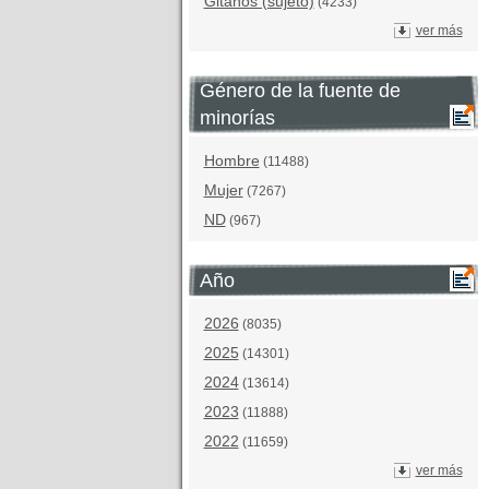
Gitanos (sujeto)
(4233)
ver más
Género de la fuente de
minorías
Hombre
(11488)
Mujer
(7267)
ND
(967)
Año
2026
(8035)
2025
(14301)
2024
(13614)
2023
(11888)
2022
(11659)
ver más