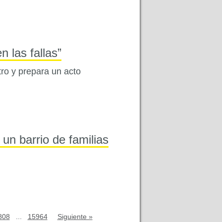
 las fallas”
tro y prepara un acto
un barrio de familias
808
...
15964
Siguiente »