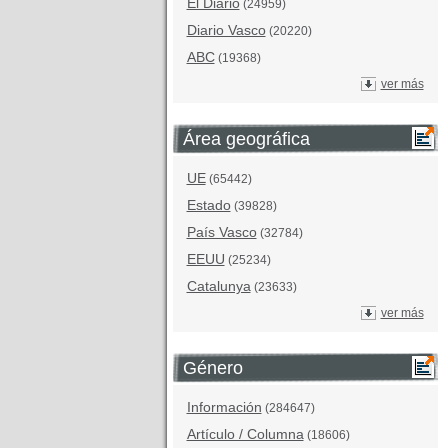
El Diario
(24959)
Diario Vasco
(20220)
ABC
(19368)
ver más
Área geográfica
UE
(65442)
Estado
(39828)
País Vasco
(32784)
EEUU
(25234)
Catalunya
(23633)
ver más
Género
Información
(284647)
Artículo / Columna
(18606)