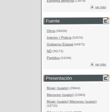
Extrema derecha
(13878)
ver más
Fuente
Otros
(56639)
Interior / Policía
(52670)
Gobierno Estatal
(44973)
ND
(30173)
Partidos
(24246)
ver más
Presentación
Mujer (sujeto)
(29844)
Menores (sujeto)
(22983)
Mujer (sujeto);Menores (sujeto)
(18733)