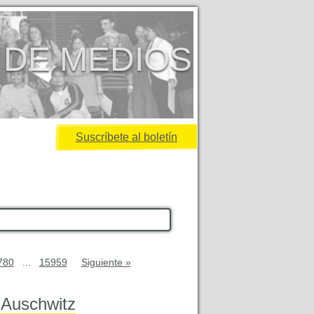
 DE MEDIOS
Suscríbete al boletín
780
...
15959
Siguiente »
 Auschwitz