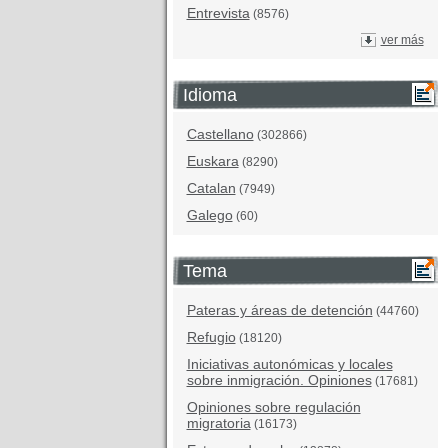
Entrevista
(8576)
ver más
Idioma
Castellano
(302866)
Euskara
(8290)
Catalan
(7949)
Galego
(60)
Tema
Pateras y áreas de detención
(44760)
Refugio
(18120)
Iniciativas autonómicas y locales
sobre inmigración. Opiniones
(17681)
Opiniones sobre regulación
migratoria
(16173)