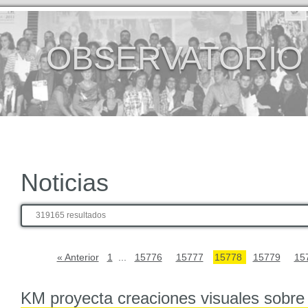
OBSERVATORIO
Noticias
319165 resultados
« Anterior
1
...
15776
15777
15778
15779
15
KM proyecta creaciones visuales sobre