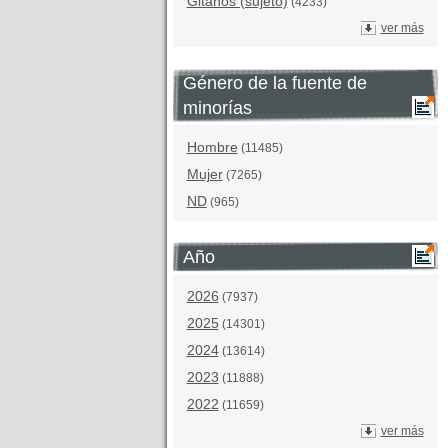
Gitanos (sujeto)
(4233)
ver más
Género de la fuente de
minorías
Hombre
(11485)
Mujer
(7265)
ND
(965)
Año
2026
(7937)
2025
(14301)
2024
(13614)
2023
(11888)
2022
(11659)
ver más