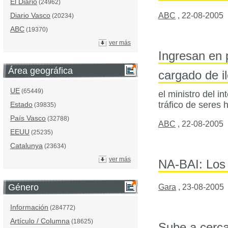
El Diario
(24962)
ABC
,
22-08-2005
Diario Vasco
(20234)
ABC
(19370)
ver más
Ingresan en p
Área geográfica
cargado de i
UE
(65449)
el ministro del in
tráfico de seres 
Estado
(39835)
País Vasco
(32788)
ABC
,
22-08-2005
EEUU
(25235)
Catalunya
(23634)
ver más
NA-BAI: Los 
Género
Gara
,
23-08-2005
Información
(284772)
Artículo / Columna
(18625)
Sube a cerca