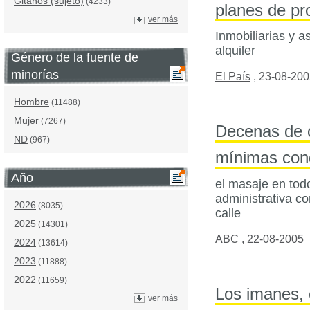
Gitanos (sujeto)
(4233)
planes de pr
ver más
Inmobiliarias y 
alquiler
Género de la fuente de
minorías
El País
,
23-08-200
Hombre
(11488)
Mujer
(7267)
Decenas de c
ND
(967)
mínimas cond
Año
el masaje en tod
administrativa co
2026
(8035)
calle
2025
(14301)
ABC
,
22-08-2005
2024
(13614)
2023
(11888)
2022
(11659)
Los imanes, 
ver más