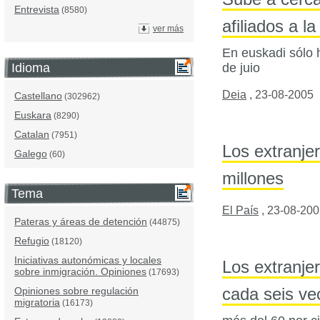
Entrevista
(8580)
afiliados a 
ver más
En euskadi sólo 
de juio
Idioma
Deia
,
23-08-2005
Castellano
(302962)
Euskara
(8290)
Catalan
(7951)
Los extranje
Galego
(60)
millones
Tema
El País
,
23-08-200
Pateras y áreas de detención
(44875)
Refugio
(18120)
Iniciativas autonómicas y locales
Los extranje
sobre inmigración. Opiniones
(17693)
cada seis ve
Opiniones sobre regulación
migratoria
(16173)