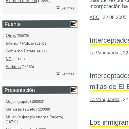
más del 60 por c
Extrema derecha
(13880)
incorporación ha
ver más
ABC
,
22-08-2005
Fuente
Otros
(56679)
Interceptado
Interior / Policía
(52703)
Gobierno Estatal
(45008)
La Vanguardia
,
22
ND
(30173)
Partidos
(24260)
Interceptado
ver más
millas de El 
Presentación
La Vanguardia
,
22
Mujer (sujeto)
(29853)
Menores (sujeto)
(23008)
Mujer (sujeto);Menores (sujeto)
Los inmigran
(18741)