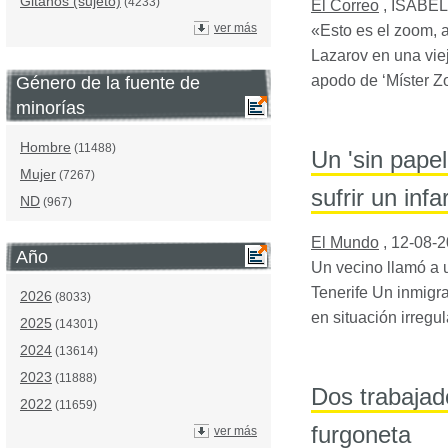
Gitanos (sujeto)
(4233)
El Correo
,
ISABEL
ver más
«Esto es el zoom, 
Lazarov en una viej
apodo de ‘Míster 
Género de la fuente de
minorías
Hombre
(11488)
Un 'sin papel
Mujer
(7267)
sufrir un infa
ND
(967)
El Mundo
,
12-08-
Año
Un vecino llamó a 
Tenerife Un inmigr
2026
(8033)
en situación irregu
2025
(14301)
2024
(13614)
2023
(11888)
Dos trabajado
2022
(11659)
furgoneta
ver más