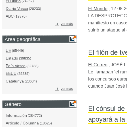
El Diario
(24962)
El Mundo
,
12-08-
Diario Vasco
(20233)
LA DESPROTECCIÓN
ABC
(19370)
manifiesto en caso
ver más
sufrió un ataque al
Área geográfica
UE
El filón de tv
(65449)
Estado
(39835)
El Correo
,
JOSÉ L
País Vasco
(32788)
Le llamaban ‘el ru
EEUU
(25235)
los concursos europ
Catalunya
(23634)
cuando Juan José R
ver más
Género
El cónsul de
Información
(284772)
apoyará a la 
Artículo / Columna
(18625)