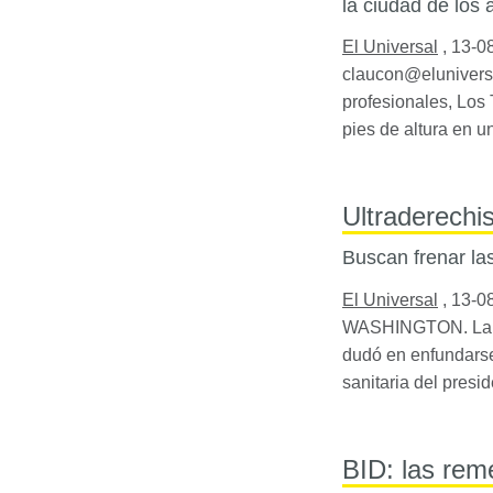
la ciudad de los 
El Universal
,
13-0
claucon@eluniver
profesionales, Los 
pies de altura en 
Ultraderechi
Buscan frenar las
El Universal
,
13-0
WASHINGTON. La cau
dudó en enfundarse 
sanitaria del pres
BID: las rem