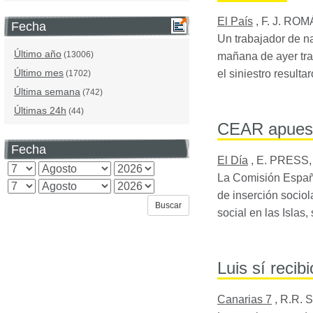
El País
,
F. J. RO
Fecha
Un trabajador de na
Último año
(13006)
mañana de ayer tra
Último mes
el siniestro result
(1702)
Última semana
(742)
Últimas 24h
(44)
CEAR apuesta 
Fecha
El Día
,
E. PRESS,
La Comisión Españ
de inserción sociol
social en las Islas
Luis sí recib
Canarias 7
,
R.R. S