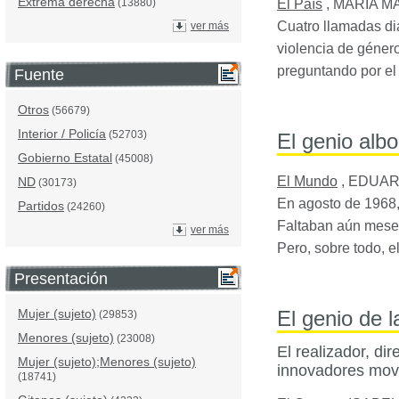
Extrema derecha
El País
,
MARÍA M
(13880)
Cuatro llamadas dia
ver más
violencia de géner
preguntando por el
Fuente
Otros
(56679)
Interior / Policía
(52703)
El genio albo
Gobierno Estatal
(45008)
El Mundo
,
EDUAR
ND
(30173)
En agosto de 1968, 
Partidos
(24260)
Faltaban aún meses
ver más
Pero, sobre todo, e
Presentación
El genio de l
Mujer (sujeto)
(29853)
Menores (sujeto)
(23008)
El realizador, di
Mujer (sujeto);Menores (sujeto)
innovadores movi
(18741)