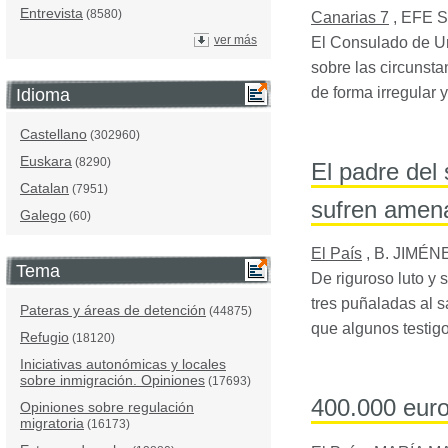
Entrevista
(8580)
Canarias 7
,
EFE Sa
ver más
El Consulado de Ur
sobre las circunsta
de forma irregular 
Idioma
Castellano
(302960)
Euskara
(8290)
El padre del
Catalan
(7951)
sufren amen
Galego
(60)
El País
,
B. JIMÉN
Tema
De riguroso luto y 
tres puñaladas al s
Pateras y áreas de detención
(44875)
que algunos testig
Refugio
(18120)
Iniciativas autonómicas y locales
sobre inmigración. Opiniones
(17693)
400.000 euro
Opiniones sobre regulación
migratoria
(16173)